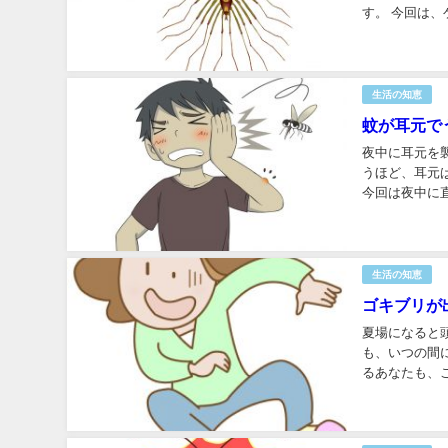
す。 今回は
い方は、この記
生活の知恵
蚊が耳元で
夜中に耳元を
うほど、耳元
今回は夜中に
わざわざ耳元に
生活の知恵
ゴキブリが
夏場になると
も、いつの間
るあなたも、
寄せ付けないグ