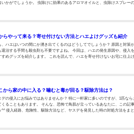
はいかがでしょうか。 虫除けに効果のあるアロマオイルと、虫除けスプレー
たので、是非チャレンジしてみて下さい！ 虫...
からやって来る？寄せ付けない方法とハエよけグッズも紹介
も、ハエはいつの間にか湧き出てくるのはどうしてでしょうか？ 原因と対策
ち退治する手間も殺虫剤も不要ですよね。 今回は、ハエの発生原因や、侵入
すすめグッズを紹介します。 これを読んで、ハエを寄せ付けないお宅に仕上
ハエはどこから飛んでくる？発生原因は？ ハ...
こから家の中に入る？噛むと毒が回る？駆除方法は？
スデの侵入にお悩みではありませんか？ 特に一軒家に多いのですが、1匹なら
てくることもあります。 そんな、恐怖で鳥肌が立っているあなたに、この記
う^^ 侵入経路、危険性、駆除方法など、ヤスデを発見した時の対処方法をま
硬直している場合ではありません！ 相手...