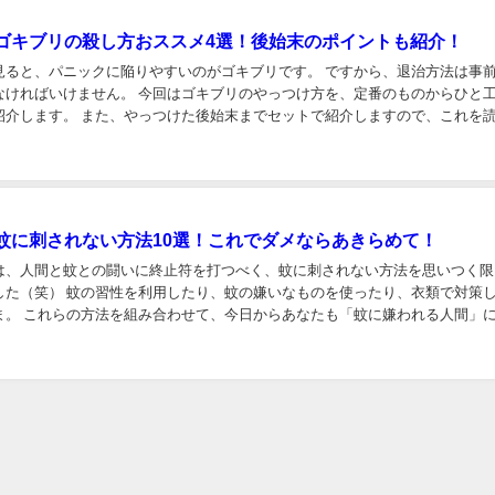
ゴキブリの殺し方おススメ4選！後始末のポイントも紹介！
見ると、パニックに陥りやすいのがゴキブリです。 ですから、退治方法は事
なければいけません。 今回はゴキブリのやっつけ方を、定番のものからひと
紹介します。 また、やっつけた後始末までセットで紹介しますので、これを
に備えておきましょう！ おススメのゴキブリ...
蚊に刺されない方法10選！これでダメならあきらめて！
は、人間と蚊との闘いに終止符を打つべく、蚊に刺されない方法を思いつく限
した（笑） 蚊の習性を利用したり、蚊の嫌いなものを使ったり、衣類で対策
ま。 これらの方法を組み合わせて、今日からあなたも「蚊に嫌われる人間」
除けスプレーを使う 蚊に刺されないためには、...