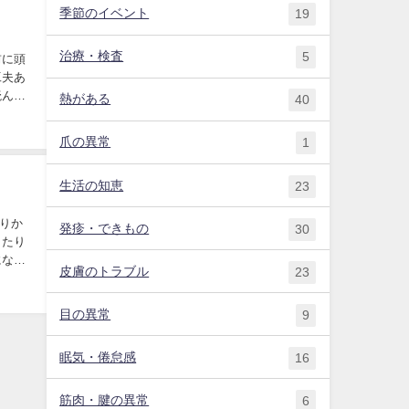
季節のイベント
19
治療・検査
5
前に頭
工夫あ
読んで
熱がある
40
爪の異常
1
生活の知恵
23
りか
発疹・できもの
30
したり
になり
皮膚のトラブル
23
目の異常
9
眠気・倦怠感
16
筋肉・腱の異常
6