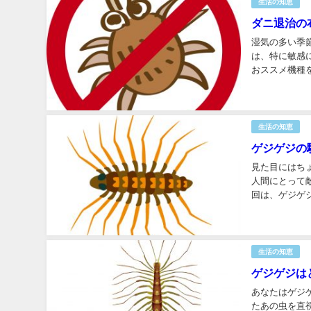
生活の知恵
ダニ退治の
湿気の多い季
は、特に敏感
おススメ機種
ンと把握して気
生活の知恵
ゲジゲジの
見た目にはち
人間にとって
回は、ゲジゲ
虫？ ムカデに
生活の知恵
ゲジゲジは
あなたはゲジ
たあの虫を直