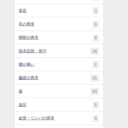
美容
3
耳の異常
8
脚部の異常
8
脱水症状・発汗
18
腰が痛い
2
臓器の異常
15
薬
20
血圧
5
血管・リンパの異常
4