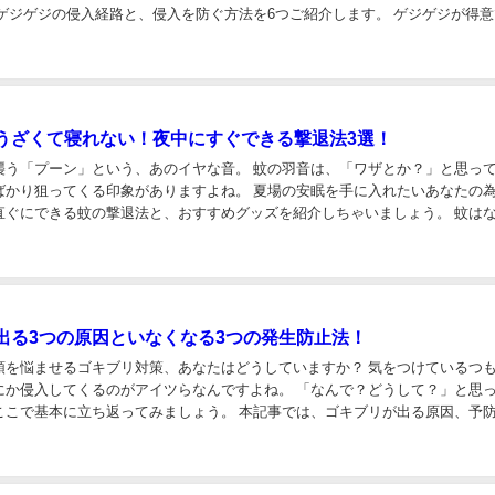
、ゲジゲジの侵入経路と、侵入を防ぐ方法を6つご紹介します。 ゲジゲジが得
事を読んで先手先手で対処していって下さいね...
うざくて寝れない！夜中にすぐできる撃退法3選！
襲う「プーン」という、あのイヤな音。 蚊の羽音は、「ワザとか？」と思っ
ばかり狙ってくる印象がありますよね。 夏場の安眠を手に入れたいあなたの
直ぐにできる蚊の撃退法と、おすすめグッズを紹介しちゃいましょう。 蚊は
来るのかね！？ 蚊の羽音って耳元で聞こえる...
出る3つの原因といなくなる3つの発生防止法！
頭を悩ませるゴキブリ対策、あなたはどうしていますか？ 気をつけているつ
にか侵入してくるのがアイツらなんですよね。 「なんで？どうして？」と思
ここで基本に立ち返ってみましょう。 本記事では、ゴキブリが出る原因、予
ッズと、ゴキブリ排除に絞った情報をまとめて...