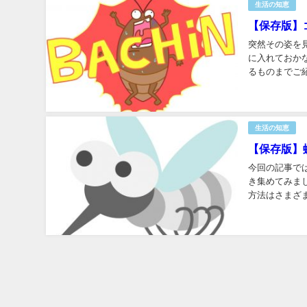
生活の知恵
【保存版】
突然その姿を
に入れておか
るものまでご
イザという場面
生活の知恵
【保存版】
今回の記事で
き集めてみま
方法はさまざ
ましょう！ 虫