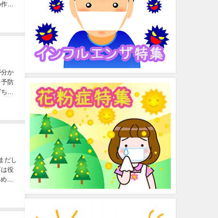
の作り
が分か
を予防
げちゃ
まだし
事は役
とめま