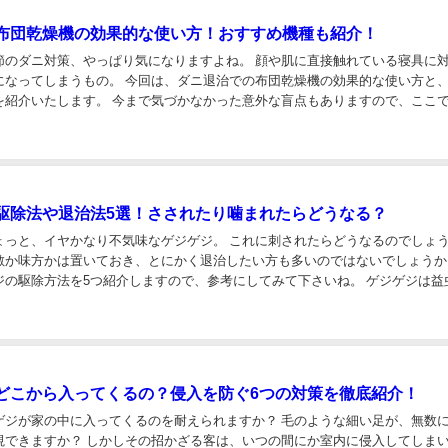
布団乾燥機の効果的な使い方！おすすめ機種も紹介！
節のダニ対策、やっぱり気になりますよね。 顔や肌に直接触れている寝具に
になってしまうもの。 今回は、ダニ退治での布団乾燥機の効果的な使い方と
を紹介いたします。 今まで気づかなかった意外な盲点もありますので、ここ
持ちの良い睡眠を手に入れて下さい！ ダニを...
駆除法や退治法5選！さされたり噛まれたらどうなる？
ょっと、イヤかなり不気味なゲジゲジ。 これに刺されたらどうなるのでしょ
敵か味方かは置いておき、とにかく退治したい方も多いのではないでしょうか
ジの駆除方法を5つ紹介しますので、参考にしてみて下さいね。 ゲジゲジは益
似た異様に足の長い外見と、非常に素早い...
どこから入ってくるの？侵入を防ぐ6つの対策を徹底紹介！
ゲジが家の中に入ってくるのを耐えられますか？ 毛のような細い足が、無数
視できますか？ しかしその招かざる客は、いつの間にか室内に侵入してしま