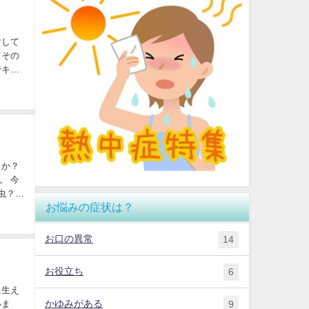
対して
、その
でキチ
うか？
。 今
虫？害
お悩みの症状は？
お口の異常
14
お役立ち
6
に生え
かゆみがある
9
いま