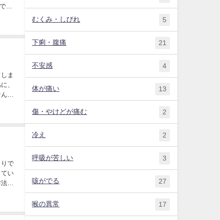
意でな
むくみ・しびれ
5
下痢・腹痛
21
不安感
4
てしま
為に、
体が痛い
13
なんで
傷・やけどが痛む
2
冷え
2
呼吸が苦しい
3
もりで
ってい
咳がでる
27
防法、
喉の異常
17