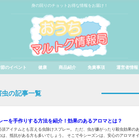
身の回りのチョットお得な情報をお届け！
季節のイベント
健康
商品紹介
免責事項
運営者情報
害虫の記事一覧
レーを手作りする方法を紹介！効果のあるアロマとは？
必須アイテムとも言える虫除けスプレー。 ただ、虫が嫌がったり殺虫効果の
のは、抵抗がある方も多いでしょう。 そこで今シーズンは、安心のアロマオ