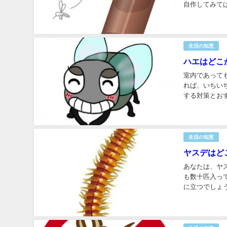
自作してみて
方を解説しまし
生活の知恵
ハエはどこ
室内であって
れば、いちい
する対策とお
いましょう！ 
生活の知恵
ヤスデはど
あなたは、ヤ
も数十匹入っ
に立つでしょ
した。 恐怖で