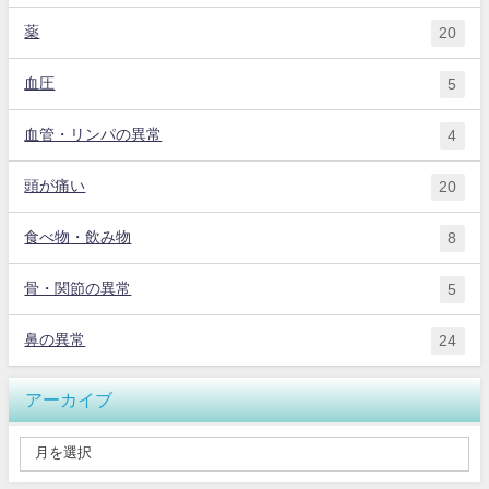
薬
20
血圧
5
血管・リンパの異常
4
頭が痛い
20
食べ物・飲み物
8
骨・関節の異常
5
鼻の異常
24
アーカイブ