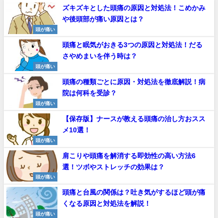
ズキズキとした頭痛の原因と対処法！こめかみ
や後頭部が痛い原因とは？
頭が痛い
頭痛と眠気がおきる3つの原因と対処法！だる
さやめまいを伴う時は？
頭が痛い
頭痛の種類ごとに原因・対処法を徹底解説！病
院は何科を受診？
頭が痛い
【保存版】ナースが教える頭痛の治し方おスス
メ10選！
頭が痛い
肩こりや頭痛を解消する即効性の高い方法6
選！ツボやストレッチの効果は？
頭が痛い
頭痛と台風の関係は？吐き気がするほど頭が痛
くなる原因と対処法を解説！
頭が痛い