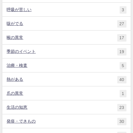
呼吸が苦しい
3
咳がでる
27
喉の異常
17
季節のイベント
19
治療・検査
5
熱がある
40
爪の異常
1
生活の知恵
23
発疹・できもの
30