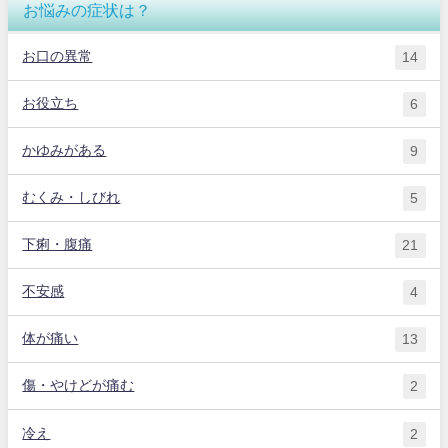
お悩みの症状は？
お口の異常
14
お役立ち
6
かゆみがある
9
むくみ・しびれ
5
下痢・腹痛
21
不安感
4
体が痛い
13
傷・やけどが痛む
2
冷え
2