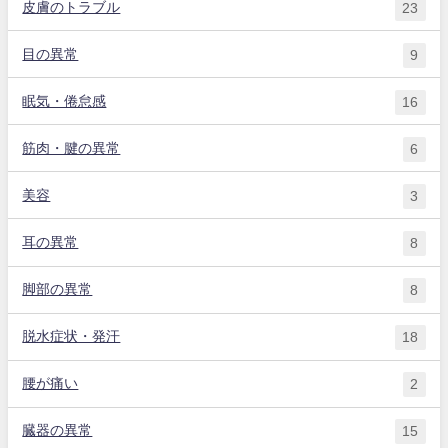
皮膚のトラブル
23
目の異常
9
眠気・倦怠感
16
筋肉・腱の異常
6
美容
3
耳の異常
8
脚部の異常
8
脱水症状・発汗
18
腰が痛い
2
臓器の異常
15