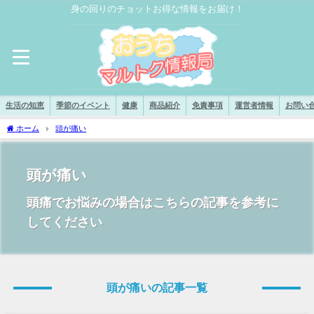
身の回りのチョットお得な情報をお届け！
生活の知恵
季節のイベント
健康
商品紹介
免責事項
運営者情報
お問い
ホーム
頭が痛い
頭が痛い
頭痛でお悩みの場合はこちらの記事を参考に
してください
頭が痛いの記事一覧