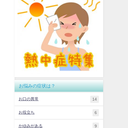
お悩みの症状は？
お口の異常
14
お役立ち
6
かゆみがある
9