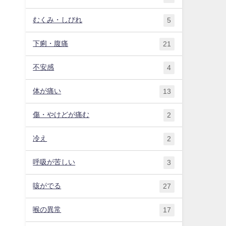
むくみ・しびれ
5
下痢・腹痛
21
不安感
4
体が痛い
13
傷・やけどが痛む
2
冷え
2
呼吸が苦しい
3
咳がでる
27
喉の異常
17