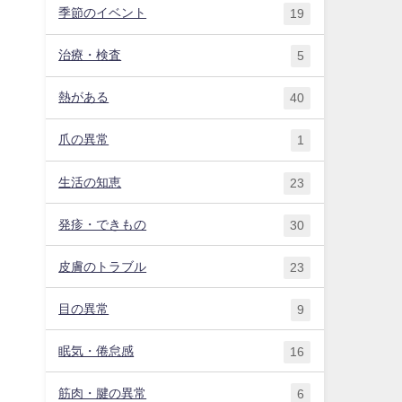
季節のイベント
19
治療・検査
5
熱がある
40
爪の異常
1
生活の知恵
23
発疹・できもの
30
皮膚のトラブル
23
目の異常
9
眠気・倦怠感
16
筋肉・腱の異常
6