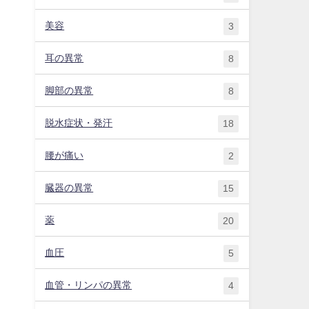
美容
3
耳の異常
8
脚部の異常
8
脱水症状・発汗
18
腰が痛い
2
臓器の異常
15
薬
20
血圧
5
血管・リンパの異常
4